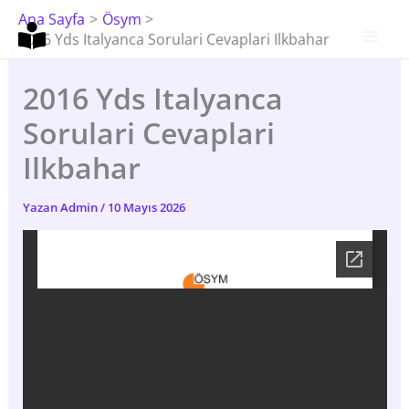
İçeriğe
Ana Sayfa
Ösym
Atla
2016 Yds Italyanca Sorulari Cevaplari Ilkbahar
2016 Yds Italyanca
Sorulari Cevaplari
Ilkbahar
Yazan
Admin
/
10 Mayıs 2026