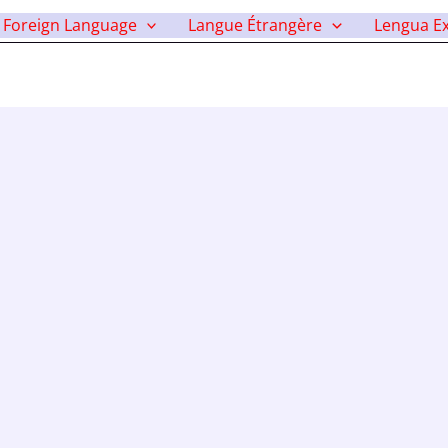
ari Cevaplari
Foreign Language
Langue Étrangère
Lengua Ex