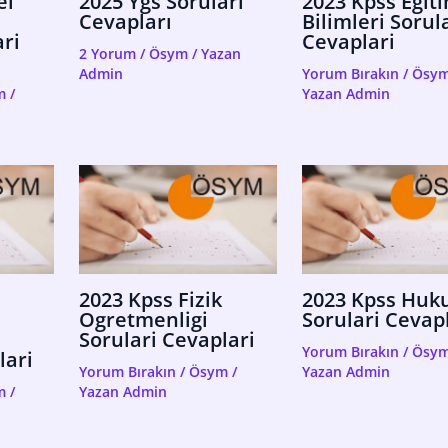
el
2025 Ygs Soruları
2023 Kpss Egit
Cevapları
Bilimleri Sorul
ri
Cevaplari
2 Yorum
/
Ösym
/ Yazan
Admin
Yorum Bırakın
/
Ösy
m
/
Yazan
Admin
2023 Kpss Fizik
2023 Kpss Huk
Ogretmenligi
Sorulari Cevap
Sorulari Cevaplari
Yorum Bırakın
/
Ösy
lari
Yorum Bırakın
/
Ösym
/
Yazan
Admin
m
/
Yazan
Admin