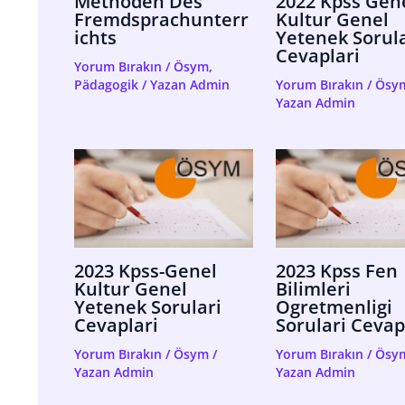
Methoden Des
2022 Kpss Gen
Fremdsprachunterr
Kultur Genel
Ichts
Yetenek Sorula
Cevaplari
Yorum Bırakın
/
Ösym
,
Pädagogik
/ Yazan
Admin
Yorum Bırakın
/
Ösy
Yazan
Admin
2023 Kpss-Genel
2023 Kpss Fen
Kultur Genel
Bilimleri
Yetenek Sorulari
Ogretmenligi
Cevaplari
Sorulari Cevap
Yorum Bırakın
/
Ösym
/
Yorum Bırakın
/
Ösy
Yazan
Admin
Yazan
Admin