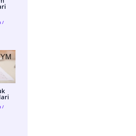
im
ari
m
/
uk
lari
m
/