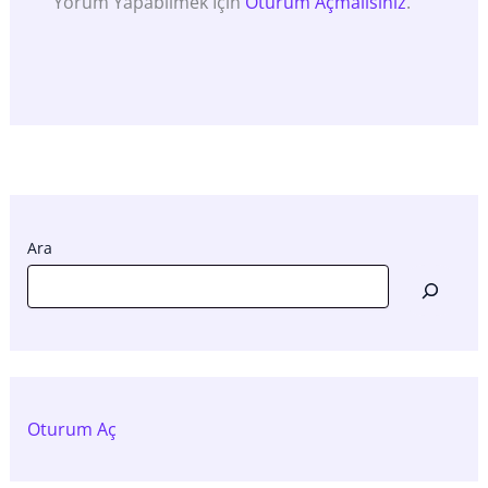
Yorum Yapabilmek Için
Oturum Açmalısınız
.
Ara
Oturum Aç