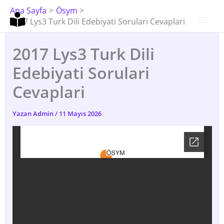
İçeriğe
Ana Sayfa
Ösym
Atla
2017 Lys3 Turk Dili Edebiyati Sorulari Cevaplari
2017 Lys3 Turk Dili
Edebiyati Sorulari
Cevaplari
Yazan
Admin
/
11 Mayıs 2026