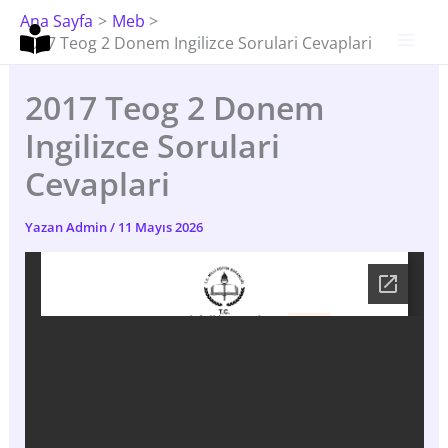
İçeriğe
Ana Sayfa
Meb
Atla
2017 Teog 2 Donem Ingilizce Sorulari Cevaplari
2017 Teog 2 Donem
Ingilizce Sorulari
Cevaplari
Yazan
Admin
/
11 Mayıs 2026