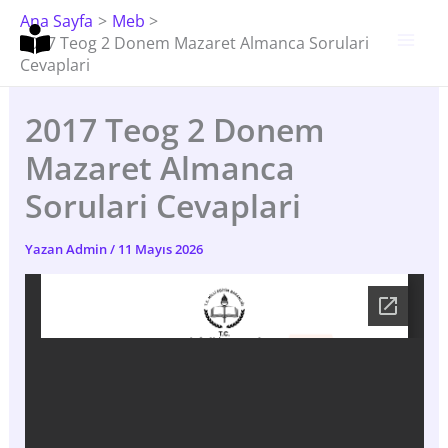
İçeriğe
Ana Sayfa
Meb
Atla
2017 Teog 2 Donem Mazaret Almanca Sorulari
Cevaplari
2017 Teog 2 Donem
Mazaret Almanca
Sorulari Cevaplari
Yazan
Admin
/
11 Mayıs 2026