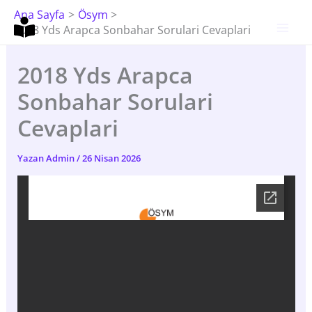
İçeriğe
Ana Sayfa
Ösym
Atla
2018 Yds Arapca Sonbahar Sorulari Cevaplari
2018 Yds Arapca
Sonbahar Sorulari
Cevaplari
Yazan
Admin
/
26 Nisan 2026