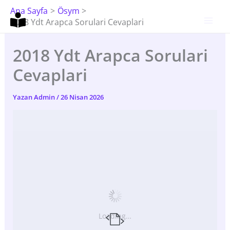
İçeriğe
Ana Sayfa
Ösym
Atla
2018 Ydt Arapca Sorulari Cevaplari
2018 Ydt Arapca Sorulari
Cevaplari
Yazan
Admin
/
26 Nisan 2026
Loading…