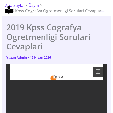
İçeriğe
Ana Sayfa
Ösym
Atla
2019 Kpss Cografya Ogretmenligi Sorulari Cevaplari
2019 Kpss Cografya
Ogretmenligi Sorulari
Cevaplari
Yazan
Admin
/
15 Nisan 2026