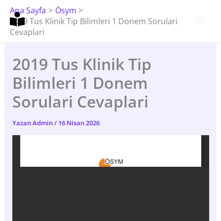
İçeriğe
Ana Sayfa
Ösym
Atla
2019 Tus Klinik Tip Bilimleri 1 Donem Sorulari
Cevaplari
2019 Tus Klinik Tip
Bilimleri 1 Donem
Sorulari Cevaplari
Yazan
Admin
/
16 Nisan 2026