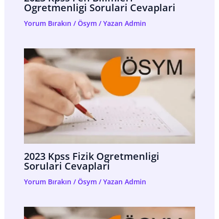
Ogretmenligi Sorulari Cevaplari
Yorum Bırakın
/
Ösym
/ Yazan
Admin
2023 Kpss Fizik Ogretmenligi
Sorulari Cevaplari
Yorum Bırakın
/
Ösym
/ Yazan
Admin