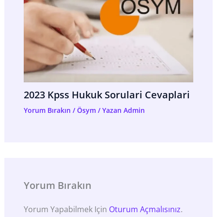
2023 Kpss Hukuk Sorulari Cevaplari
Yorum Bırakın
/
Ösym
/ Yazan
Admin
Yorum Bırakın
Yorum Yapabilmek Için
Oturum Açmalısınız
.