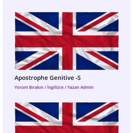
Apostrophe Genitive -s
Yorum Bırakın
/
İngilizce
/ Yazan
Admin