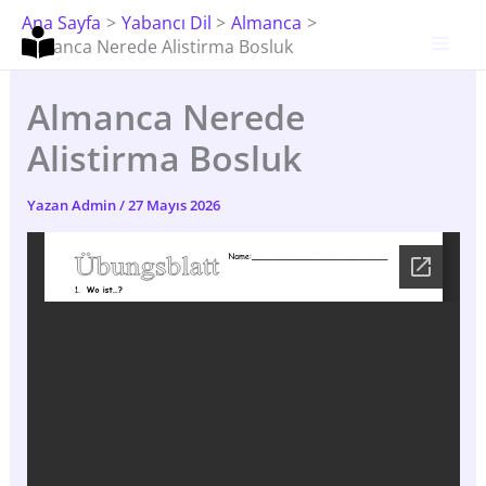
İçeriğe
Ana Sayfa
Yabancı Dil
Almanca
Atla
Almanca Nerede Alistirma Bosluk
Almanca Nerede
Alistirma Bosluk
Yazan
Admin
/
27 Mayıs 2026