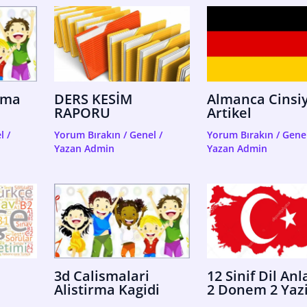
ama
DERS KESİM
Almanca Cinsi
RAPORU
Artikel
l
/
Yorum Bırakın
/
Genel
/
Yorum Bırakın
/
Gene
Yazan
Admin
Yazan
Admin
3d Calismalari
12 Sinif Dil An
Alistirma Kagidi
2 Donem 2 Yazi