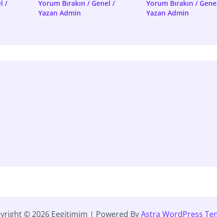
l
/
Yorum Bırakın
/
Genel
/
Yorum Bırakın
/
Gene
Yazan
Admin
Yazan
Admin
yright © 2026 Eegitimim | Powered By
Astra WordPress Te