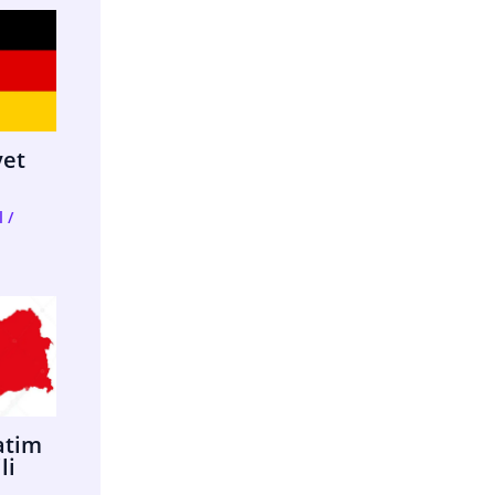
yet
l
/
latim
li