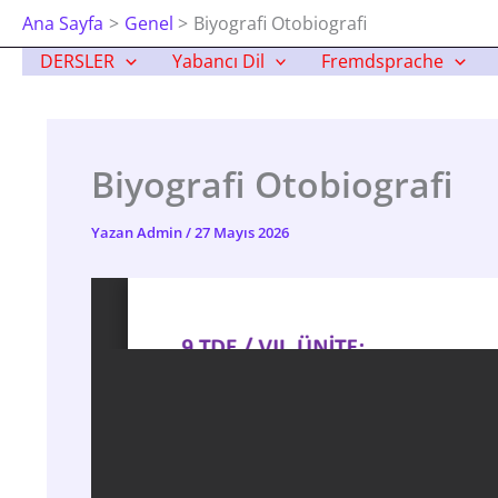
İçeriğe
Ana Sayfa
Genel
Biyografi Otobiografi
Atla
DERSLER
Yabancı Dil
Fremdsprache
Biyografi Otobiografi
Yazan
Admin
/
27 Mayıs 2026