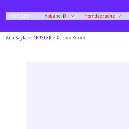
İçeriğe
Atla
DERSLER
Yabancı Dil
Fremdsprache
Ana Sayfa
DERSLER
Kuranı Kerim