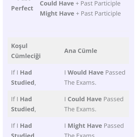
Could Have
+ Past Participle
Perfect
Might
Have
+ Past Participle
Koşul
Ana
Cümle
Cümleciği
If I
Had
I
Would Have
Passed
Studied
,
The Exams.
If I
Had
I
Could
Have
Passed
Studied
,
The Exams.
If I
Had
I
Might Have
Passed
Studied
,
The Exams.