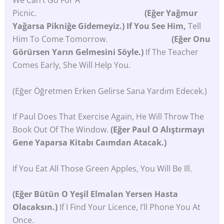
We Can’t Go For A
Picnic.
(Eğer Yağmur
Yağarsa Pikniğe Gidemeyiz.) If You See Him,
Tell
Him To Come Tomorrow.
(Eğer Onu
Görürsen Yarın Gelmesini Söyle.)
If The Teacher
Comes Early, She Will Help You.
(Eğer Öğretmen Erken Gelirse Sana Yardım Edecek.)
If Paul Does That Exercise Again, He Will Throw The
Book Out Of The Window.
(Eğer Paul O Alıştırmayı
Gene Yaparsa Kitabı Caımdan Atacak.)
If You Eat All Those Green Apples, You Will Be Ill.
(Eğer
Bütün
O
Yeşil
Elmalan
Yersen
Hasta
Olacaksın.)
If I Find Your Licence, I’ll Phone You At
Once.