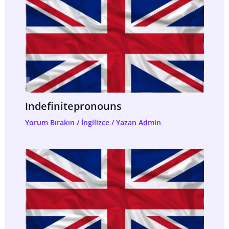
Indefinitepronouns
Yorum Bırakın
/
İngilizce
/ Yazan
Admin