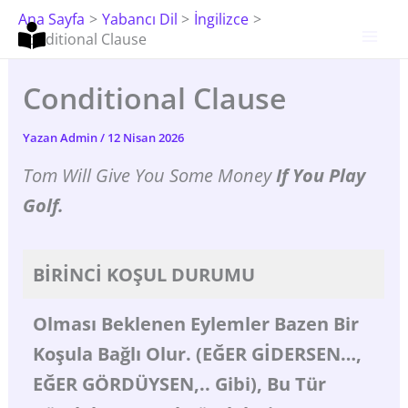
İçeriğe
Ana Sayfa
Yabancı Dil
İngilizce
Atla
Conditional Clause
Conditional Clause
Yazan
Admin
/
12 Nisan 2026
Tom Will Give You Some Money
If You Play
Golf.
BİRİNCİ
KOŞUL DURUMU
Olması
Beklenen
Eylemler Bazen Bir
Koşula Bağlı Olur. (EĞER GİDERSEN…,
EĞER GÖRDÜYSEN,..
Gibi),
Bu
Tür