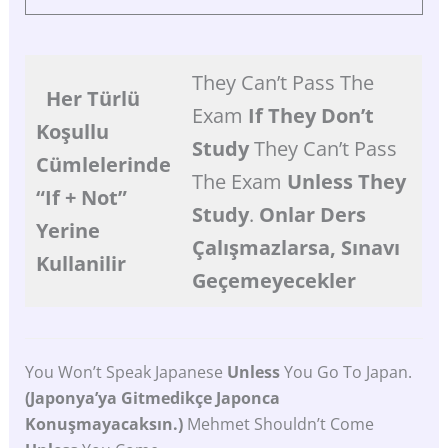
They Can’t Pass The
Her Türlü
Exam
If They Don’t
Koşullu
Study
They Can’t Pass
Cümlelerinde
The Exam
Unless They
“if
+
Not”
Study
.
Onlar Ders
Yerine
Çalışmazlarsa, Sınavı
Kullanilir
Geçemeyecekler
You Won’t Speak Japanese
Unless
You Go To Japan.
(Japonya’ya Gitmedikçe Japonca
Konuşmayacaksın.)
Mehmet Shouldn’t Come