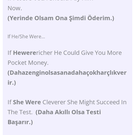
Now.
(Yerinde Olsam Ona Şimdi Öderim.)
If He/she Were…
If
Hewere
Richer He Could Give You More
Pocket Money.
(Dahazenginolsasanadahaçokharçlıkver
Ir.)
If
She Were
Cleverer She Might Succeed In
The Test.
(Daha Akıllı Olsa Testi
Başarır.)