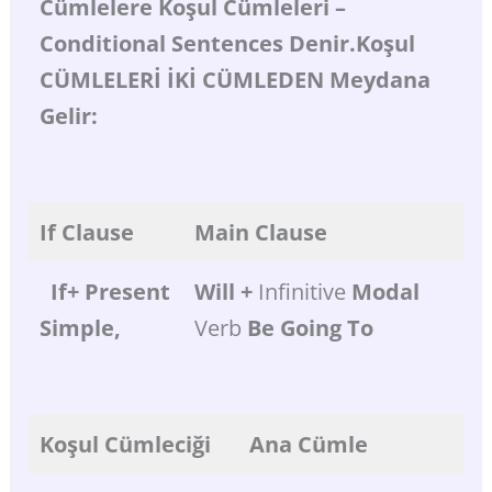
Cümlelere
Koşul
Cümleleri
–
Conditional
Sentences
Denir.Koşul
CÜMLELERİ
İKİ
CÜMLEDEN
Meydana
Gelir:
If
Clause
Main
Clause
If+
Present
Will
+
Infinitive
Modal
Simple,
Verb
Be
Going
To
Koşul
Cümleciği
Ana
Cümle