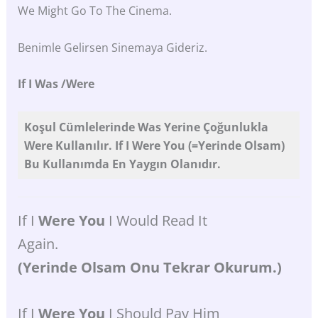
We Might Go To The Cinema.
Benimle Gelirsen Sinemaya Gideriz.
If
I
Was
/were
Koşul
Cümlelerinde
Was
Yerine
Çoğunlukla
Were
Kullanılır.
If
I
Were
You
(=yerinde
Olsam)
Bu
Kullanımda
En
Yaygın
Olanıdır.
If I
Were You
I Would Read It
Again.
(Yerinde Olsam Onu Tekrar Okurum.)
If I
Were You
I Should Pay Him