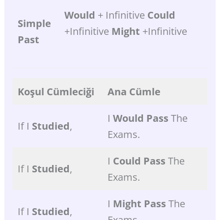
Would
+ Infinitive
Could
Simple
+infinitive
Might
+infinitive
Past
Koşul
Cümleciği
Ana
Cümle
I
Would
Pass
The
If I
Studied
,
Exams.
I
Could
Pass
The
If I
Studied
,
Exams.
I
Might Pass
The
If I
Studied
,
Exams.