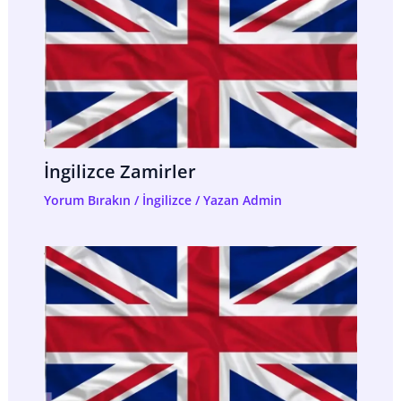
İngilizce Zamirler
Yorum Bırakın
/
İngilizce
/ Yazan
Admin