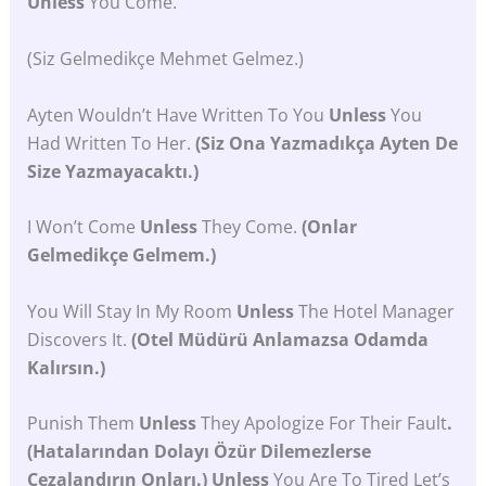
Unless
You Come.
(Siz Gelmedikçe Mehmet Gelmez.)
Ayten Wouldn’t Have Written To You
Unless
You
Had Written To Her.
(Siz Ona Yazmadıkça Ayten De
Size Yazmayacaktı.)
I Won’t Come
Unless
They Come.
(Onlar
Gelmedikçe Gelmem.)
You Will Stay In My Room
Unless
The Hotel Manager
Discovers It.
(Otel Müdürü Anlamazsa Odamda
Kalırsın.)
Punish Them
Unless
They Apologize For Their Fault
.
(Hatalarından Dolayı Özür Dilemezlerse
Cezalandırın Onları.) Unless
You Are To Tired Let’s