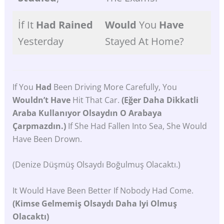
İf It
Had
Rained
Would
You
Have
Yesterday
Stayed At Home?
If You
Had
Been Driving More Carefully, You
Wouldn’t Have
Hit That Car.
(Eğer Daha Dikkatli
Araba Kullanıyor Olsaydın O Arabaya
Çarpmazdın.)
If She Had Fallen Into Sea, She Would
Have Been Drown.
(Denize Düşmüş Olsaydı Boğulmuş Olacaktı.)
It Would Have Been Better If Nobody Had Come.
(Kimse Gelmemiş Olsaydı Daha Iyi Olmuş
Olacaktı)