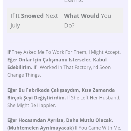
If It
Snowed
Next
What
Would
You
July
Do?
If
They Asked Me To Work For Them, I Might Accept.
Eğer Onlar Için Çalışmamı Isterseler, Kabul
Edebilirim.
If I Worked In That Factory, I’d Soon
Change Things.
Eğer
Bu Fabrikada Çalışsaydım, Kısa Zamanda
Birçok Şeyi Değiştirirdim.
If She Left Her Husband,
She Might Be Happier.
Eğer
Hocasından
Ayrılsa,
Daha
Mutlu
Olacak.
(muhtemelen
Ayrılmayacak)
If You Came With Me,