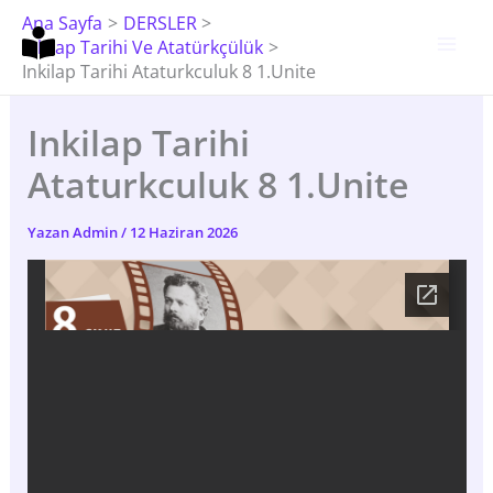
İçeriğe
Ana Sayfa
DERSLER
Atla
Inkilap Tarihi Ve Atatürkçülük
Inkilap Tarihi Ataturkculuk 8 1.Unite
Inkilap Tarihi
Ataturkculuk 8 1.Unite
Yazan
Admin
/
12 Haziran 2026