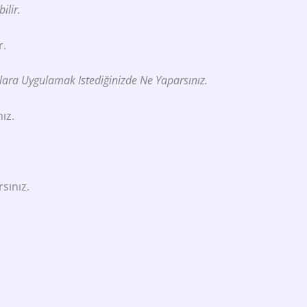
ilir.
r.
şlara Uygulamak Istediğinizde Ne Yaparsınız.
ız.
sınız.