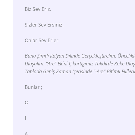
Biz Sev Eriz.
Sizler Sev Ersiniz.
Onlar Sev Erler.
Bunu Şimdi Italyan Dilinde Gerçekleştirelim. Önceli
Ulaşalım.
“are”
Ekini Çıkartığımız Takdirde Köke Ulaşı
Tabloda Geniş Zaman Içerisinde
“-Are”
Bitimli Fiill
Bunlar ;
O
I
A