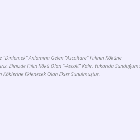
kle “dinlemek” Anlamına Gelen
“ascoltare”
Fiilinin Köküne
rız. Elinizde Fiilin Kökü Olan
“-Ascolt”
Kalır. Yukarıda Sunduğum
erin Köklerine Eklenecek Olan Ekler Sunulmuştur.