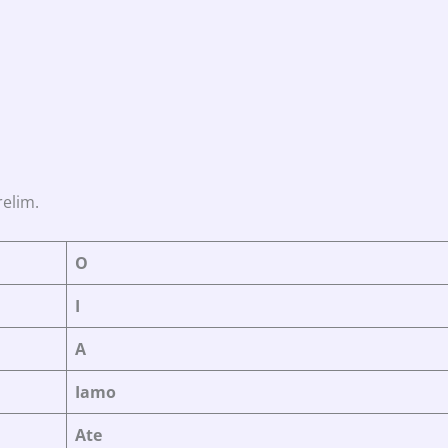
relim.
O
I
A
Iamo
Ate