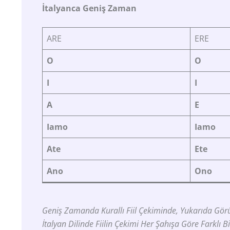
İtalyanca Geniş Zaman
ARE
ERE
O
O
I
I
A
E
Iamo
Iamo
Ate
Ete
Ano
Ono
Geniş Zamanda Kurallı Fiil Çekiminde, Yukarıda Görüldü
İtalyan Dilinde Fiilin Çekimi Her Şahışa Göre Farklı Bi