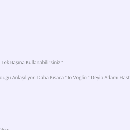
 Tek Başına Kullanabilirsiniz “
Olduğu Anlaşılıyor. Daha Kısaca ” Io Voglio ” Deyip Adamı Has
ıkar.