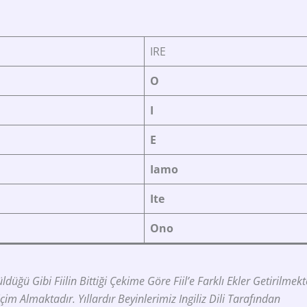
IRE
O
I
E
Iamo
Ite
Ono
ğü Gibi Fiilin Bittiği Çekime Göre Fiil’e Farklı Ekler Getirilmekt
çim Almaktadır. Yıllardır Beyinlerimiz Ingiliz Dili Tarafından