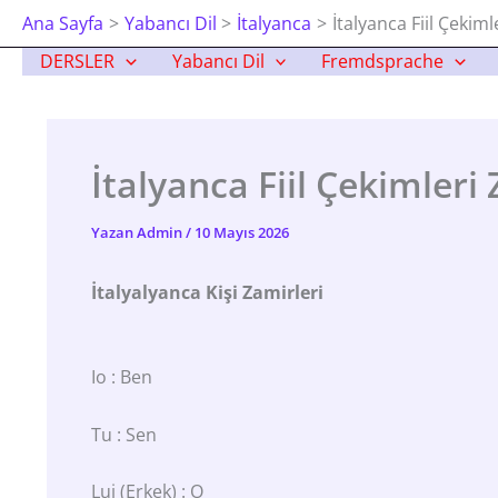
İçeriğe
Ana Sayfa
Yabancı Dil
İtalyanca
İtalyanca Fiil Çekim
Atla
DERSLER
Yabancı Dil
Fremdsprache
İtalyanca Fiil Çekimler
Yazan
Admin
/
10 Mayıs 2026
İtalyalyanca Kişi Zamirleri
Io : Ben
Tu : Sen
Lui (erkek) : O