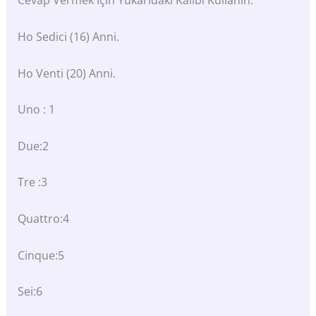
Cevap Vermek Için Yukarıdaki Kalıbı Kullanın.
Ho Sedici (16) Anni.
Ho Venti (20) Anni.
Uno : 1
Due:2
Tre :3
Quattro:4
Cinque:5
Sei:6