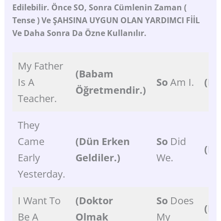
Edilebilir.
Önce SO, Sonra Cümlenin Zaman (
Tense ) Ve ŞAHSINA UYGUN OLAN YARDIMCI FİİL
Ve Daha Sonra
Da Özne Kullanılır.
My Father
(Babam
Is A
So
Am I.
(Be
Öğretmendir.)
Teacher.
They
Came
(Dün Erken
So
Did
(Bi
Early
Geldiler.)
We.
Yesterday.
I Want To
(Doktor
So
Does
(Ka
Be A
Olmak
My