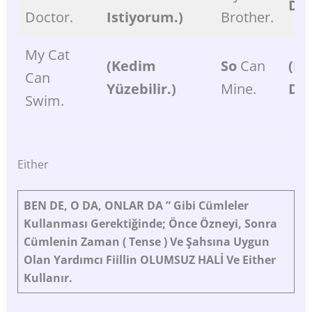
De.
Doctor.
Istiyorum.)
Brother.
My Cat
(Kedim
So
Can
(Be
Can
Yüzebilir.)
Mine.
De.
Swim.
Either
BEN
DE,
O
DA,
ONLAR
DA
”
Gibi
Cümleler
Kullanması Gerektiğinde;
Önce Özneyi,
Sonra
Cümlenin
Zaman
(
Tense
) Ve Şahsına Uygun
Olan Yardımcı Fiillin OLUMSUZ HALİ Ve Either
Kullanır.