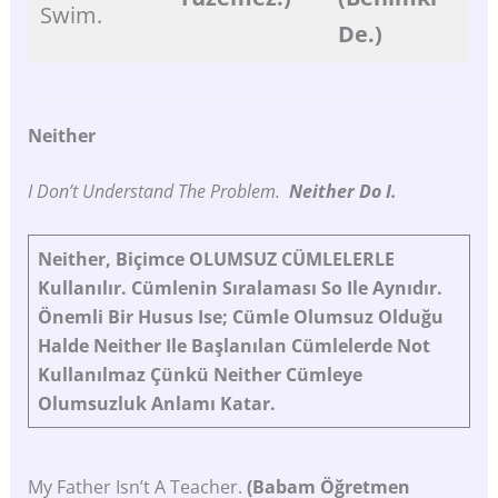
Swim.
De.)
Neither
I Don’t Understand The Problem.
Neither Do I.
Neither,
Biçimce
OLUMSUZ
CÜMLELERLE
Kullanılır. Cümlenin Sıralaması So
Ile Aynıdır.
Önemli
Bir
Husus Ise;
Cümle
Olumsuz
Olduğu
Halde
Neither
Ile
Başlanılan
Cümlelerde
Not
Kullanılmaz
Çünkü
Neither
Cümleye
Olumsuzluk
Anlamı
Katar.
My Father Isn’t A Teacher.
(Babam Öğretmen