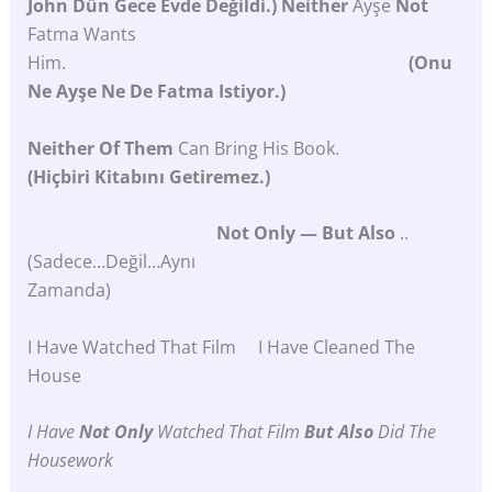
John Dün Gece Evde Değildi.) Neither
Ayşe
Not
Fatma Wants
Him.
(Onu
Ne Ayşe Ne De Fatma Istiyor.)
Neither
Of Them
Can Bring His Book.
(Hiçbiri Kitabını Getiremez.)
Not Only
— But Also
..
(Sadece…değil…aynı
Zamanda)
I Have Watched That Film I Have Cleaned The
House
I Have
Not Only
Watched That Film
But Also
Did The
Housework