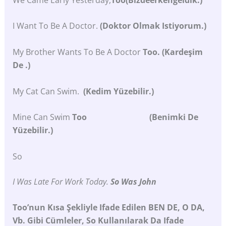
I Want To Be A Doctor.
(Doktor Olmak Istiyorum.)
My Brother Wants To Be A Doctor
Too. (Kardeşim
De .)
My Cat Can Swim.
(Kedim Yüzebilir.)
Mine Can Swim
Too (Benimki De
Yüzebilir.)
So
I Was Late For Work Today.
So Was John
Too’nun Kısa Şekliyle Ifade Edilen BEN DE, O DA,
Vb. Gibi Cümleler, So Kullanılarak Da Ifade