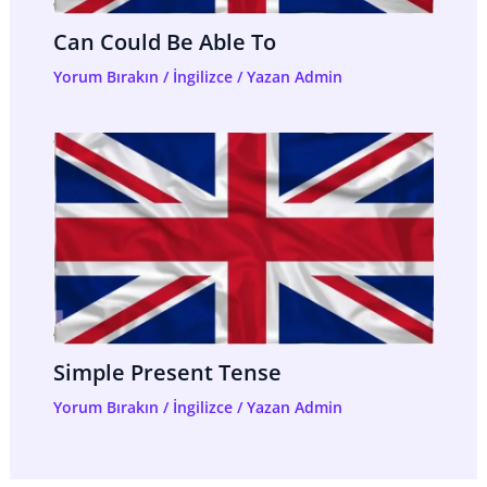
Can Could Be Able To
Yorum Bırakın
/
İngilizce
/ Yazan
Admin
Simple Present Tense
Yorum Bırakın
/
İngilizce
/ Yazan
Admin