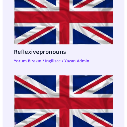
Reflexivepronouns
Yorum Bırakın
/
İngilizce
/ Yazan
Admin