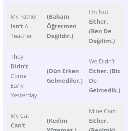
I’m Not
My Father
(Babam
Either.
Isn’t
A
Öğretmen
(Ben De
Teacher.
Değildir.)
Değilim.)
They
We Didn’t
Didn’t
(Dün Erken
Either.
(Biz
Come
Gelmediler.)
De
Early
Gelmedik.)
Yesterday.
Mine Can’t
My Cat
(Kedim
Either.
Can’t
Yüzemez.)
(Benimki