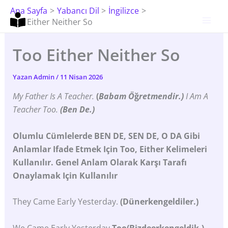
İçeriğe
Ana Sayfa
Yabancı Dil
İngilizce
Atla
Too Either Neither So
Too Either Neither So
Yazan
Admin
/
11 Nisan 2026
My Father Is A Teacher.
(
Babam Ö
Ğ
Retmendir.)
I Am A
Teacher Too.
(Ben De.)
Olumlu Cümlelerde BEN DE, SEN DE, O DA Gibi
Anlamlar Ifade Etmek Için Too, Either Kelimeleri
Kullanılır.
Genel Anlam Olarak Karşı Tarafı
Onaylamak Için Kullanılır
They Came Early Yesterday.
(Dünerkengeldiler.)
We Came Early Yesterday,
Too(bizdeerkengeldik.)