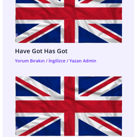
Have Got Has Got
Yorum Bırakın
/
İngilizce
/ Yazan
Admin