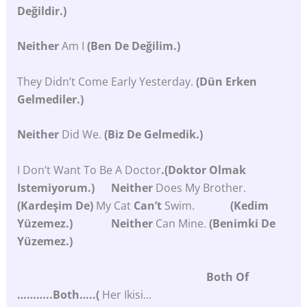
Değildir.)
Neither
Am I
(Ben De Değilim.)
They Didn’t Come Early Yesterday.
(Dün Erken
Gelmediler.)
Neither
Did We.
(Biz De Gelmedik.)
I Don’t Want To Be A Doctor
.(Doktor Olmak
Istemiyorum.) Neither
Does My Brother.
(Kardeşim De)
My Cat
Can’t
Swim.
(Kedim
Yüzemez.) Neither
Can Mine.
(Benimki De
Yüzemez.)
Both
Of
………..both…..(
Her Ikisi…