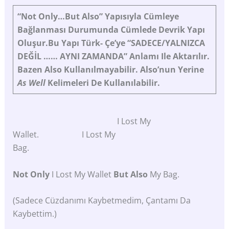
“Not
Only…but Also” Yapısıyla Cümleye
Bağlanması Durumunda Cümlede Devrik Yapı
Oluşur.Bu Yapı Türk- Çe’ye “SADECE/YALNIZCA
DEĞİL …… AYNI ZAMANDA” Anlamı Ile Aktarılır.
Bazen Also Kullanılmayabilir.
Also’nun
Yerine
As
Well
Kelimeleri
De
Kullanılabilir.
I Lost My
Wallet. I Lost My
Bag.
Not
Only
I Lost My Wallet
But
Also
My Bag.
(Sadece Cüzdanımı Kaybetmedim, Çantamı Da
Kaybettim.)