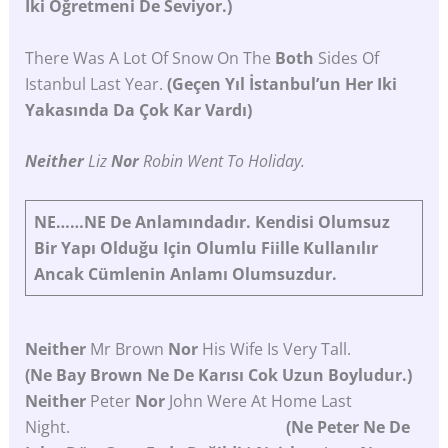
Iki Öğretmeni De Seviyor.)
There Was A Lot Of Snow On The
Both
Sides Of
Istanbul Last Year.
(Geçen Yıl İstanbul’un Her Iki
Yakasında Da Çok Kar Vardı)
Neither
Liz
Nor
Robin Went To Holiday.
NE……NE
De
Anlamındadır.
Kendisi
Olumsuz
Bir
Yapı
Olduğu
Için
Olumlu
Fiille
Kullanılır
Ancak
Cümlenin
Anlamı
Olumsuzdur.
Neither
Mr Brown
Nor
His Wife Is Very Tall.
(Ne Bay Brown Ne De Karısı Cok Uzun Boyludur.)
Neither
Peter
Nor
John Were At Home Last
Night.
(Ne Peter Ne De