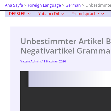
İçeriğe
Ana Sayfa
Foreign Language
German
Unbestimmter 
Atla
DERSLER
Yabancı Dil
Fremdsprache
Unbestimmter Artikel B
Negativartikel Gramma
Yazan
Admin
/
1 Haziran 2026