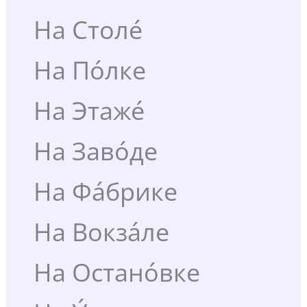
На Столе́
На По́лке
На Этаже́
На Заво́де
На Фа́брике
На Вокза́ле
На Остано́вке