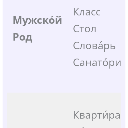
Класс
Мужско́й
Стол
Род
Слова́рь
Санато́рий
Кварти́ра