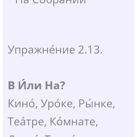
Упражне́ние 2.13.
В И́ли На?
Кино́, Уро́ке, Ры́нке,
Теа́тре, Ко́мнате,