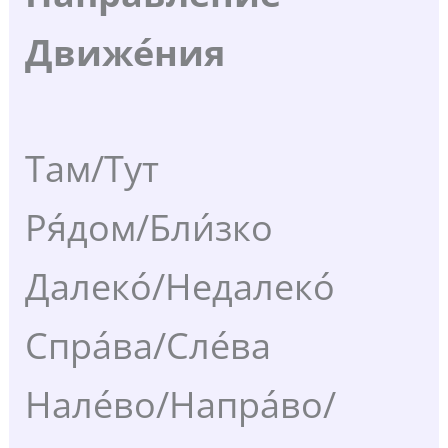
Движе́ния
Там/Тут
Ря́дом/Бли́зко
Далеко́/Недалеко́
Спра́ва/Сле́ва
Нале́во/Напра́во/