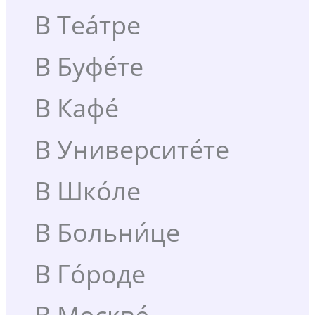
В Теа́тре
В Буфе́те
В Кафе́
В Университе́те
В Шко́ле
В Больни́це
В Го́роде