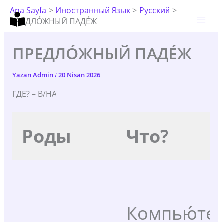
İçeriğe
Ana Sayfa
Иностранный Язык
Русский
Atla
ПРЕДЛО́ЖНЫЙ ПАДЕ́Ж
ПРЕДЛО́ЖНЫЙ ПАДЕ́Ж
Yazan
Admin
/
20 Nisan 2026
ГДЕ? – В/НА
Роды
Что?
Компью́те