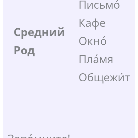
Письмо́
Кафе
Средний
Окно́
Род
Пла́мя
Общежи́ти