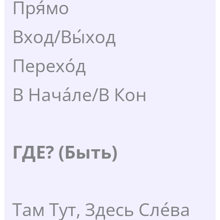
Пря́мо
Вход/Вы́ход
Перехо́д
В Нача́ле/В Кон
ГДЕ? (Быть)
Там Тут, Здесь Сле́ва