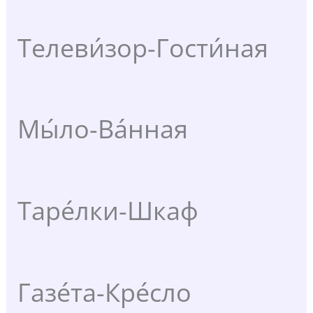
Телеви́зор-Гости́ная
Мы́ло-Ва́нная
Таре́лки-Шкаф
Газе́та-Кре́сло