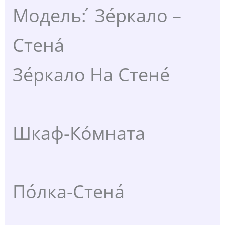
Модель: ́ Зе́ркало –
Стена́
Зе́ркало На Стене́
Шкаф-Ко́мната
По́лка-Стена́