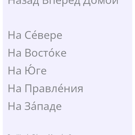
На Се́вере
На Восто́ке
На Ю́ге
На Правле́ния
На За́паде