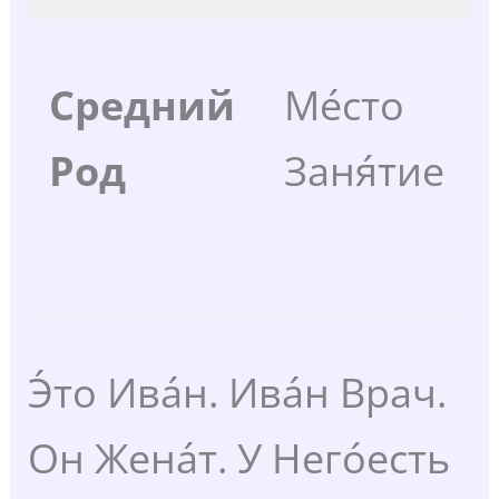
Средний
Ме́сто
Род
Заня́тие
Э́то Ива́н. Ива́н Врач.
Он Жена́т. У Него́есть