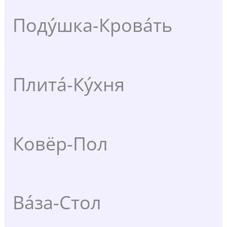
Поду́шка-Крова́ть
Плита́-Ку́хня
Ковёр-Пол
Ва́за-Стол