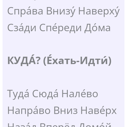
Спра́ва Внизу́ Наверху́
Сза́ди Спе́реди До́ма
КУДА́? (Е́хать-Идти́)
Туда́ Сюда́ Нале́во
Напра́во Вниз Наве́рх
Наза́д Вперёд Домо́й