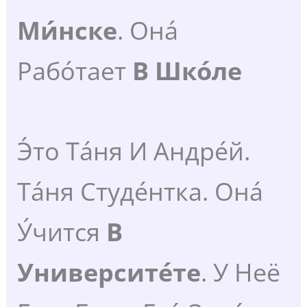
Ми́нске
. Она́
Рабо́тает
В
Шко́ле
Э́то Та́ня И Андре́й.
Та́ня Студе́нтка. Она́
У́чится
В
Университе́те
. У Неё