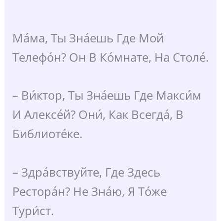
Ма́ма, Ты Зна́ешь Где Мой
Телефо́н? Он В Ко́мнате, На Столе́.
– Ви́ктор, Ты Зна́ешь Где Макси́м
И Алексе́й? Они́, Как Всегда́, В
Библиоте́ке.
– Здра́вствуйте, Где Здесь
Рестора́н? Не Зна́ю, Я То́же
Тури́ст.