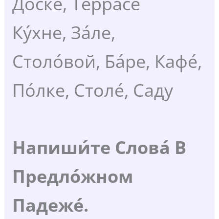
Доске́, Терра́се
Ку́хне, За́ле,
Столо́вой, Ба́ре, Кафе́,
По́лке, Столе́, Саду
Напиши́те Слова́ В
Предло́жном
Падеже́.