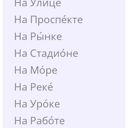
На У́лице
На Проспе́кте
На Ры́нке
На Стадио́не
На Мо́ре
На Реке́
На Уро́ке
На Рабо́те