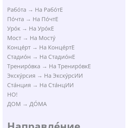
Рабо́та → На Рабо́тЕ
По́чта → На По́чтЕ
Уро́к → На Уро́кЕ
Мост → На Мосту́
Конце́рт → На Конце́ртЕ
Стадио́н → На Стадио́нЕ
Трениро́вка → На Трениро́вкЕ
Экску́рсия → На Экску́рсИИ
Ста́нция → На Ста́нцИИ
НО!
ДОМ → ДО́МА
Направле́ние