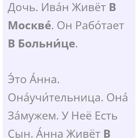
Дочь. Ива́н Живёт
В
Москве́
. Он Рабо́тает
В
Больни́це
.
Э́то А́нна.
Она́учи́тельница. Она́
За́мужем. У Неё Есть
Сын. А́нна Живёт
В