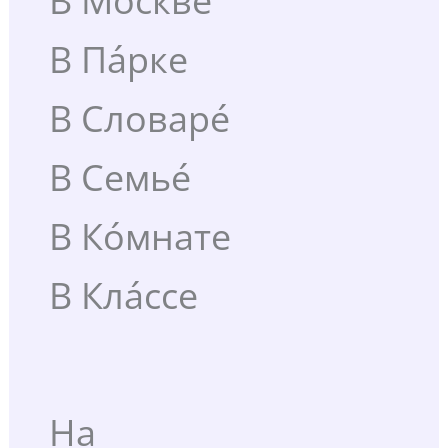
В Москве́
В Па́рке
В Словаре́
В Семье́
В Ко́мнате
В Кла́ссе
На