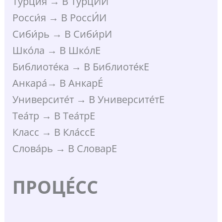
Ту́рция → В Ту́рцИИ
Росси́я → В РоссИ́И
Сиби́рь → В Сиби́рИ
Шко́ла → В Шко́лЕ
Библиоте́ка → В Библиоте́кЕ
Анкара́→ В АнкарЕ́
Университе́т → В Университе́тЕ
Теа́тр → В Теа́трЕ
Класс → В Кла́ссЕ
Слова́рь → В СловарЕ
ПРОЦЕ́СС