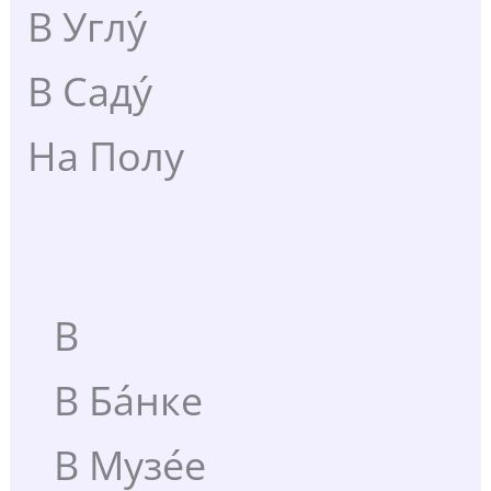
В Углу́
В Саду́
На Полу
В
В Ба́нке
В Музе́е