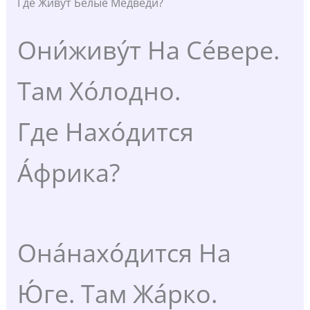
Где Живу́т Бе́лые Медве́ди?
Они́живу́т На Се́вере.
Там Хо́лодно.
Где Нахо́дится
А́фрика?
Она́нахо́дится На
Ю́ге. Там Жа́рко.