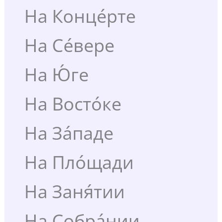
На Конце́рте
На Се́вере
На Ю́ге
На Восто́ке
На За́паде
На Пло́щади
На Заня́тии
На Собра́нии