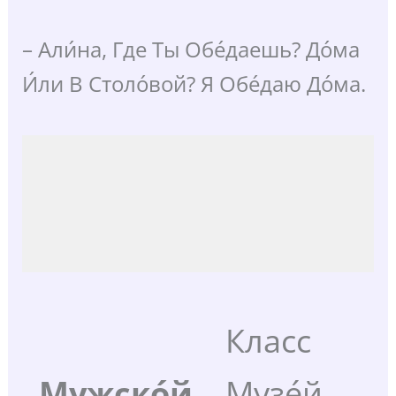
– Али́на, Где Ты Обе́даешь? До́ма
И́ли В Столо́вой? Я Обе́даю До́ма.
Класс
Мужско́й
Музе́й