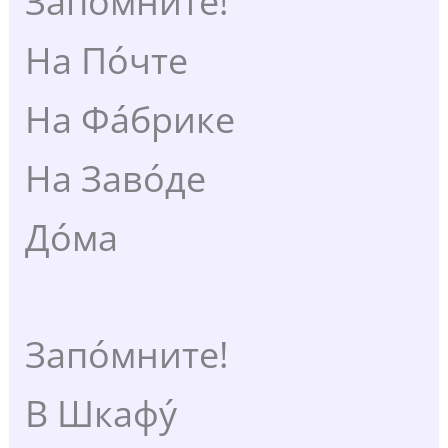
Запо́мните!
На По́чте
На Фа́брике
На Заво́де
До́ма
Запо́мните!
В Шкафу́