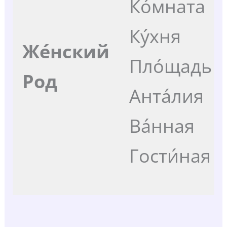
Ко́мната
Ку́хня
Же́нский
Пло́щадь
Род
Анта́лия
Ва́нная
Гости́ная