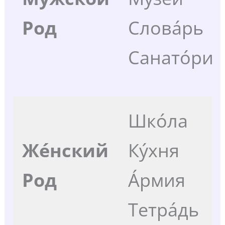
Род
Слова́рь
Санато́рий
Шко́ла
Же́нский
Ку́хня
Род
А́рмия
Тетра́дь