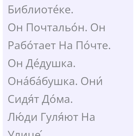
Библиоте́ке.
Он Почтальо́н. Он
Рабо́тает На По́чте.
Он Де́душка.
Она́ба́бушка. Они́
Сидя́т До́ма.
Лю́ди Гуля́ют На
Улице ́ .