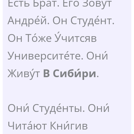
Есть Брат. Его́ Зову́т
Андре́й. Он Студе́нт.
Он То́же У́читсяв
Университе́те. Они́
Живу́т
В Сиби́ри
.
Они́ Студе́нты. Они́
Чита́ют Кни́гив