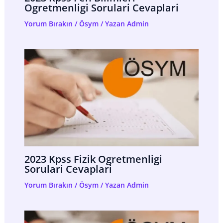
Ogretmenligi Sorulari Cevaplari
Yorum Bırakın
/
Ösym
/ Yazan
Admin
2023 Kpss Fizik Ogretmenligi
Sorulari Cevaplari
Yorum Bırakın
/
Ösym
/ Yazan
Admin