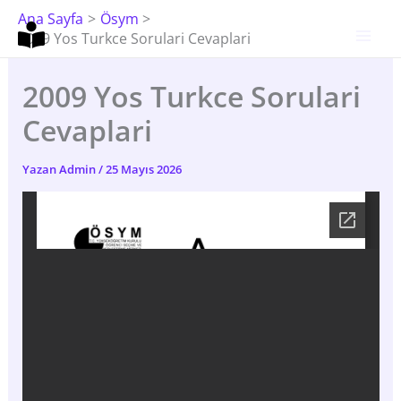
İçeriğe
Ana Sayfa
Ösym
Atla
2009 Yos Turkce Sorulari Cevaplari
2009 Yos Turkce Sorulari
Cevaplari
Yazan
Admin
/
25 Mayıs 2026