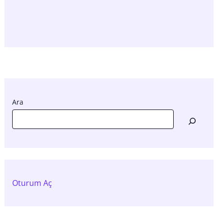
Ara
Oturum Aç