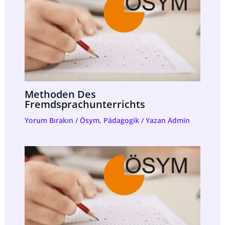
Methoden Des
Fremdsprachunterrichts
Yorum Bırakın
/
Ösym
,
Pädagogik
/ Yazan
Admin