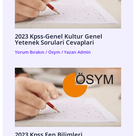
2023 Kpss-Genel Kultur Genel
Yetenek Sorulari Cevaplari
Yorum Bırakın
/
Ösym
/ Yazan
Admin
2023 Kpss Fen Bilimleri