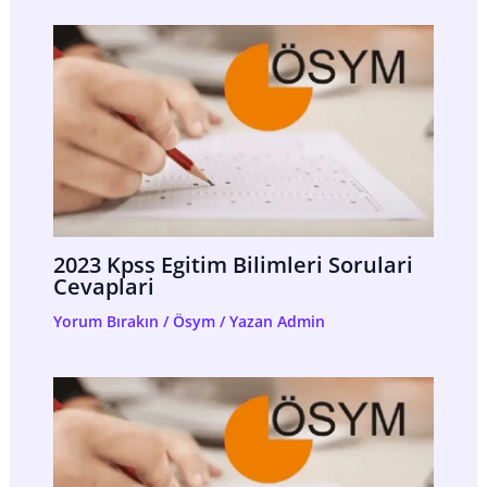
2023 Kpss Egitim Bilimleri Sorulari
Cevaplari
Yorum Bırakın
/
Ösym
/ Yazan
Admin