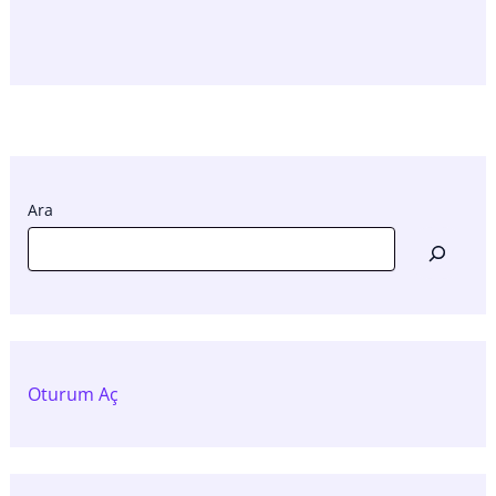
Ara
Oturum Aç