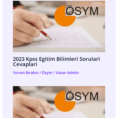
2023 Kpss Egitim Bilimleri Sorulari
Cevaplari
Yorum Bırakın
/
Ösym
/ Yazan
Admin