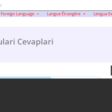
i
Foreign Language
Langue Étrangère
Lengua Ex
ulari Cevaplari