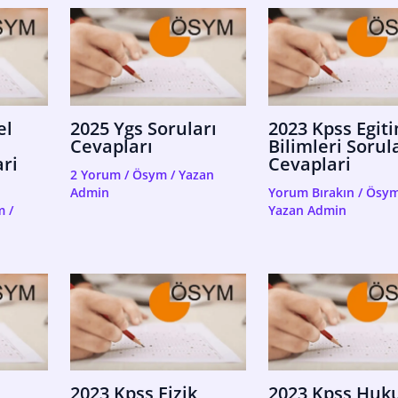
el
2025 Ygs Soruları
2023 Kpss Egit
Cevapları
Bilimleri Sorul
ri
Cevaplari
2 Yorum
/
Ösym
/ Yazan
Admin
Yorum Bırakın
/
Ösy
m
/
Yazan
Admin
2023 Kpss Fizik
2023 Kpss Huk