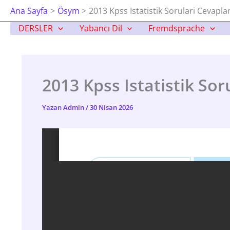
İçeriğe
Ana Sayfa
Ösym
2013 Kpss Istatistik Sorulari Cevaplar
Atla
DERSLER
Yabancı Dil
Fremdsprache
2013 Kpss Istatistik Sor
Yazan
Admin
/
30 Nisan 2026