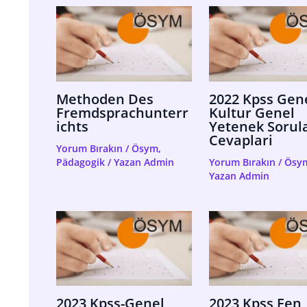
Methoden Des
2022 Kpss Gen
Fremdsprachunterr
Kultur Genel
Ichts
Yetenek Sorula
Cevaplari
Yorum Bırakın
/
Ösym
,
Pädagogik
/ Yazan
Admin
Yorum Bırakın
/
Ösy
Yazan
Admin
2023 Kpss-Genel
2023 Kpss Fen