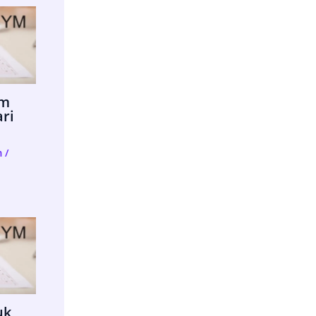
im
ari
m
/
uk