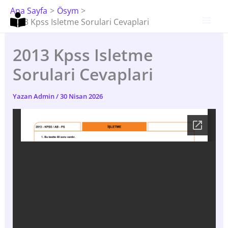
İçeriğe
Ana Sayfa
Ösym
Atla
2013 Kpss Isletme Sorulari Cevaplari
2013 Kpss Isletme
Sorulari Cevaplari
Yazan
Admin
/
30 Nisan 2026