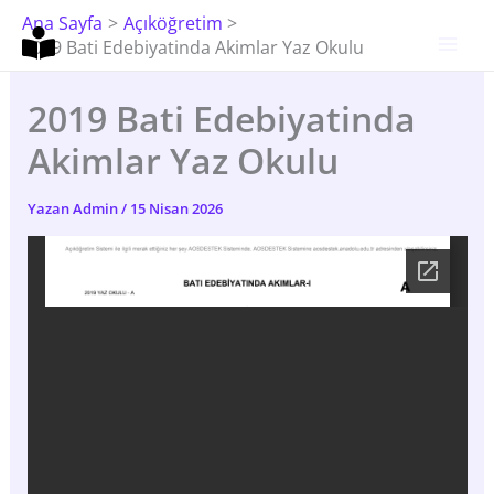
İçeriğe
Ana Sayfa
Açıköğretim
Atla
2019 Bati Edebiyatinda Akimlar Yaz Okulu
2019 Bati Edebiyatinda
Akimlar Yaz Okulu
Yazan
Admin
/
15 Nisan 2026