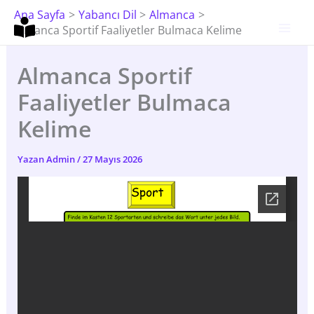
İçeriğe
Ana Sayfa
Yabancı Dil
Almanca
Atla
Almanca Sportif Faaliyetler Bulmaca Kelime
Almanca Sportif
Faaliyetler Bulmaca
Kelime
Yazan
Admin
/
27 Mayıs 2026