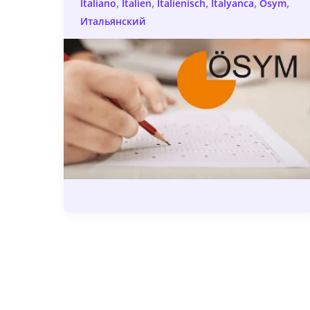
,
,
,
,
,
Italiano
Italien
Italienisch
İtalyanca
Ösym
Итальянский