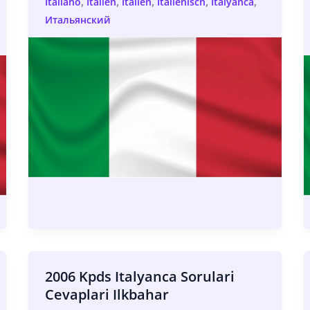
,
,
,
,
,
Italiano
Italien
Italien
Italienisch
İtalyanca
Итальянский
2006 Kpds Italyanca Sorulari
Cevaplari Ilkbahar