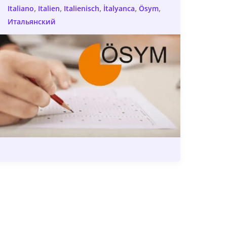
,
,
,
,
,
Italiano
Italien
Italienisch
İtalyanca
Ösym
Итальянский