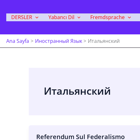
İçeriğe
Atla
DERSLER
Yabancı Dil
Fremdsprache
Ana Sayfa
Иностранный Язык
Итальянский
Итальянский
Referendum Sul Federalismo