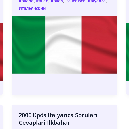
,
,
,
,
,
Italiano
Italien
Italien
Italienisch
İtalyanca
Итальянский
2006 Kpds Italyanca Sorulari
Cevaplari Ilkbahar