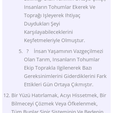
Insanların Tohumlar Ekerek Ve
Toprağı Işleyerek Ihtiyaç
Duydukları Şeyi
Karşılayabileceklerini
Keşfetmeleriyle Olmuştur.
? İnsan Yaşamının Vazgeçilmezi
Olan Tarım, Insanların Tohumlar
Ekip Toprakla Ilgilenerek Bazı
Gereksinimlerini Giderdiklerini Fark
Ettikleri Gün Ortaya Çıkmıştır.
Bir Yüzü Hatırlamak, Acıyı Hissetmek, Bir
Bilmeceyi Çözmek Veya Öfkelenmek,
Tüm Bunlar Sinir Sisteminin Ve Bedenin