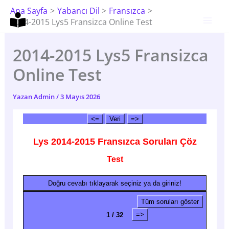
İçeriğe
Ana Sayfa
Yabancı Dil
Fransızca
Atla
2014-2015 Lys5 Fransizca Online Test
2014-2015 Lys5 Fransizca
Online Test
Yazan
Admin
/
3 Mayıs 2026